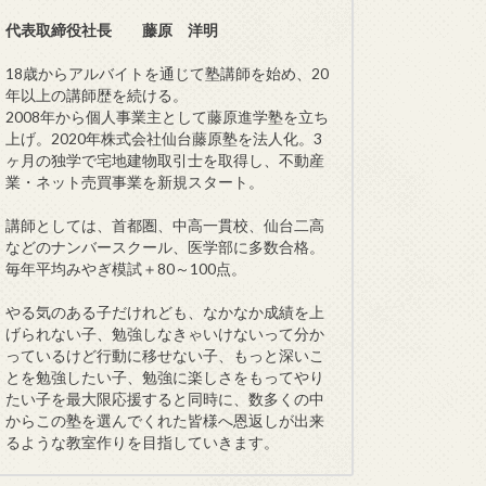
代表取締役社長 藤原 洋明
18歳からアルバイトを通じて塾講師を始め、20
年以上の講師歴を続ける。
2008年から個人事業主として藤原進学塾を立ち
上げ。2020年株式会社仙台藤原塾を法人化。3
ヶ月の独学で宅地建物取引士を取得し、不動産
業・ネット売買事業を新規スタート。
講師としては、首都圏、中高一貫校、仙台二高
などのナンバースクール、医学部に多数合格。
毎年平均みやぎ模試＋80～100点。
やる気のある子だけれども、なかなか成績を上
げられない子、勉強しなきゃいけないって分か
っているけど行動に移せない子、もっと深いこ
とを勉強したい子、勉強に楽しさをもってやり
たい子を最大限応援すると同時に、数多くの中
からこの塾を選んでくれた皆様へ恩返しが出来
るような教室作りを目指していきます。