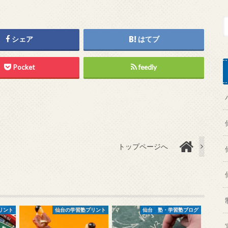
シェア
はてブ
Pocket
feedly
トップページへ
リント
仙台の学習塾プリント
仙台 塾・学習塾ブログ