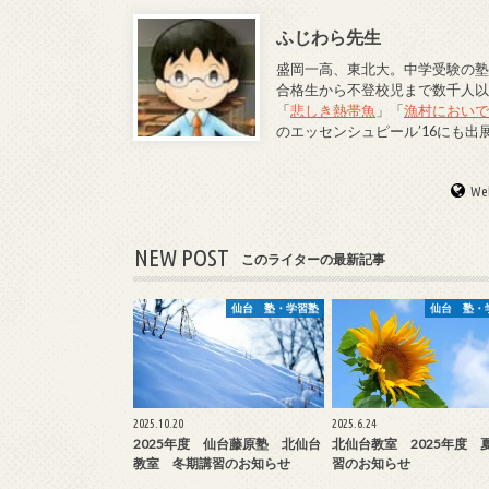
ふじわら先生
盛岡一高、東北大。中学受験の塾
合格生から不登校児まで数千人
「
悲しき熱帯魚
」「
漁村におい
のエッセンシュピール’16にも出
Web
NEW POST
このライターの最新記事
仙台 塾・学習塾
仙台 塾・
2025.10.20
2025.6.24
2025年度 仙台藤原塾 北仙台
北仙台教室 2025年度 
教室 冬期講習のお知らせ
習のお知らせ