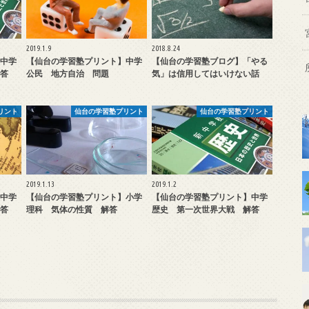
2019.1.9
2018.8.24
中学
【仙台の学習塾プリント】中学
【仙台の学習塾ブログ】「やる
答
公民 地方自治 問題
気」は信用してはいけない話
リント
仙台の学習塾プリント
仙台の学習塾プリント
2019.1.13
2019.1.2
中学
【仙台の学習塾プリント】小学
【仙台の学習塾プリント】中学
答
理科 気体の性質 解答
歴史 第一次世界大戦 解答