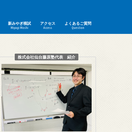
新みやぎ模試
アクセス
よくあるご質問
Miyagi Moshi
Access
Question
株式会社仙台藤原塾代表 紹介