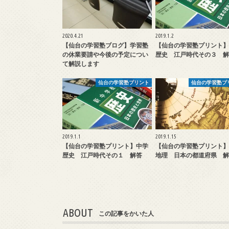
2020.4.21
2019.1.2
【仙台の学習塾ブログ】学習塾
【仙台の学習塾プリント】
の休業要請や今後の予定につい
歴史 江戸時代その３ 解
て解説します
仙台の学習塾プリント
仙台の学習塾プ
2019.1.1
2019.1.15
【仙台の学習塾プリント】中学
【仙台の学習塾プリント】
歴史 江戸時代その１ 解答
地理 日本の都道府県 解
ABOUT
この記事をかいた人