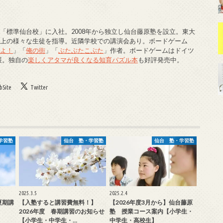
「標準仙台校」に入社。2008年から独立し仙台藤原塾を設立。東大
以上の様々な生徒を指導。近隣学校での講演会あり。ボードゲーム
でよ！
」「
俺の街
」「
ぶたぶたこぶた
」作者。ボードゲームはドイツ
展。独自の
楽しくアタマが良くなる知育パズル本
も好評発売中。
Site
Twitter
学習塾
仙台 塾・学習塾
仙台 塾・学習塾
2025.3.5
2025.2.4
夏期講
【入塾すると講習費無料！】
【2026年度3月から】仙台藤原
2026年度 春期講習のお知らせ
塾 授業コース案内【小学生・
【小学生・中学生・…
中学生・高校生】