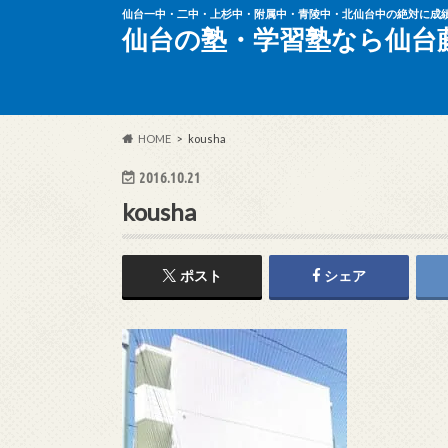
仙台一中・二中・上杉中・附属中・青陵中・北仙台中の絶対に成
仙台の塾・学習塾なら仙台
HOME
kousha
2016.10.21
kousha
ポスト
シェア