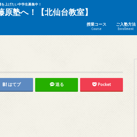
績を上げたい中学生募集中！
藤原塾へ！【北仙台教室】
授業コース
ご入塾方法
Course
Enrollment
はてブ
送る
Pocket