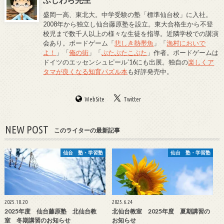
盛岡一高、東北大。中学受験の塾「標準仙台校」に入社。
2008年から独立し仙台藤原塾を設立。東大合格生から不登
校児まで数千人以上の様々な生徒を指導。近隣学校での講演
会あり。ボードゲーム「
悲しき熱帯魚
」「
漁村においで
よ！
」「
俺の街
」「
ぶたぶたこぶた
」作者。ボードゲームは
ドイツのエッセンシュピール’16にも出展。独自の
楽しくア
タマが良くなる知育パズル本
も好評発売中。
WebSite
Twitter
NEW POST
このライターの最新記事
仙台 塾・学習塾
仙台 塾・学習塾
2025.10.20
2025.6.24
2025年度 仙台藤原塾 北仙台教
北仙台教室 2025年度 夏期講習の
室 冬期講習のお知らせ
お知らせ