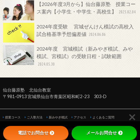
【2026年度3月から】仙台藤原塾 授業コー
ス案内【小学生・中学生・高校生】
2025.02.04
2024年度受験 宮城ぜんけん模試の高校入
試合格基準予想偏差値
2024.06.06
2024年度 宮城模試（新みやぎ模試、みや
模試、宮模試）の受験日程・試験範囲
2024.05.30
仙台藤原塾 北仙台教室
〒981-0913 宮城県仙台市青葉区昭和町2-23 303-D
授業コース
ご入塾方法
新みやぎ模試
アクセス
よくあるご質問
©Copyright2026
仙台の塾・学習塾なら仙台藤原塾へ！【北仙台教室】
.All Rights
電話でお問合せ
メールお問合せ
Reserved.