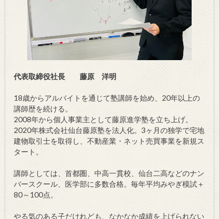
代表取締役社長 藤原 洋明
18歳からアルバイトを通じて塾講師を始め、20年以上の
講師歴を続ける。
2008年から個人事業主として藤原進学塾を立ち上げ。
2020年株式会社仙台藤原塾を法人化。3ヶ月の独学で宅地
建物取引士を取得し、不動産業・ネット売買事業を新規ス
タート。
講師としては、首都圏、中高一貫校、仙台二高などのナン
バースクール、医学部に多数合格。毎年平均みやぎ模試＋
80～100点。
やる気のある子だけれども、なかなか成績を上げられない