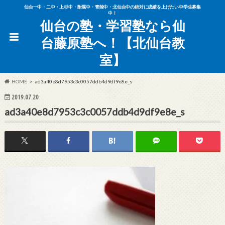
仙台一中・二中・上杉中・附属中・青陵中・北仙台中の絶対に成績を上げたい中学生募集
中！
仙台の塾・学習塾なら仙
台藤原塾へ！【北仙台教
室】
HOME
ad3a40e8d7953c3c0057ddb4d9df9e8e_s
2019.07.20
ad3a40e8d7953c3c0057ddb4d9df9e8e_s