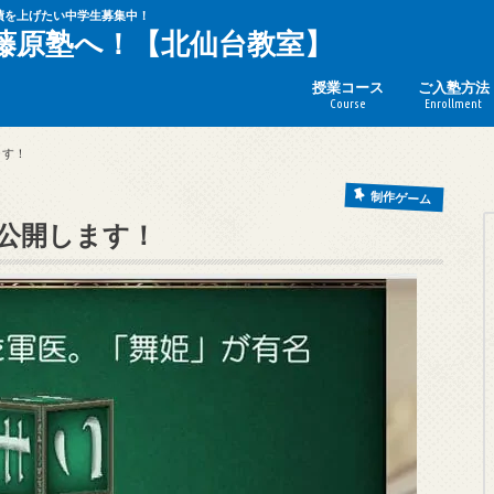
績を上げたい中学生募集中！
藤原塾へ！【北仙台教室】
授業コース
ご入塾方法
Course
Enrollment
ます！
制作ゲーム
」公開します！