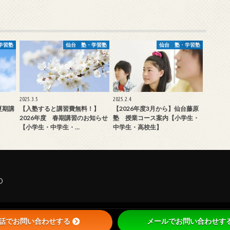
学習塾
仙台 塾・学習塾
仙台 塾・学習塾
2025.3.5
2025.2.4
夏期講
【入塾すると講習費無料！】
【2026年度3月から】仙台藤原
2026年度 春期講習のお知らせ
塾 授業コース案内【小学生・
【小学生・中学生・…
中学生・高校生】
D
話でお問い合わせする
メールでお問い合わせす
クセス
よくあるご質問
©Copyright2026
仙台の塾・学習