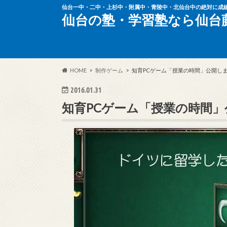
仙台一中・二中・上杉中・附属中・青陵中・北仙台中の絶対に成
仙台の塾・学習塾なら仙台
HOME
制作ゲーム
知育PCゲーム「授業の時間」公開し
2016.01.31
知育PCゲーム「授業の時間