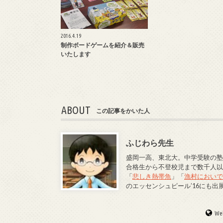
2016.4.19
制作ボードゲームを紹介＆販売
いたします
ABOUT
この記事をかいた人
ふじわら先生
盛岡一高、東北大。中学受験の塾
合格生から不登校児まで数千人
「
悲しき熱帯魚
」「
漁村におい
のエッセンシュピール’16にも出
Web