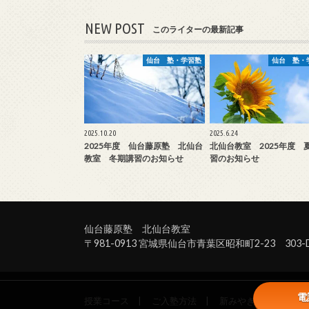
NEW POST
このライターの最新記事
仙台 塾・学習塾
仙台 塾・
2025.10.20
2025.6.24
2025年度 仙台藤原塾 北仙台
北仙台教室 2025年度 
教室 冬期講習のお知らせ
習のお知らせ
仙台藤原塾 北仙台教室
〒981-0913 宮城県仙台市青葉区昭和町2-23 303-
電
授業コース
ご入塾方法
新みやぎ模試
ア