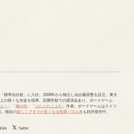
「標準仙台校」に入社。2008年から独立し仙台藤原塾を設立。東大
以上の様々な生徒を指導。近隣学校での講演会あり。ボードゲーム
でよ！
」「
俺の街
」「
ぶたぶたこぶた
」作者。ボードゲームはドイツ
展。独自の
楽しくアタマが良くなる知育パズル本
も好評発売中。
Site
Twitter