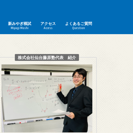
新みやぎ模試
アクセス
よくあるご質問
Miyagi Moshi
Access
Question
株式会社仙台藤原塾代表 紹介