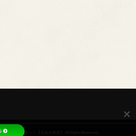
る
塾なら仙台藤原塾へ！【北仙台教室】
.All Rights Reserved.