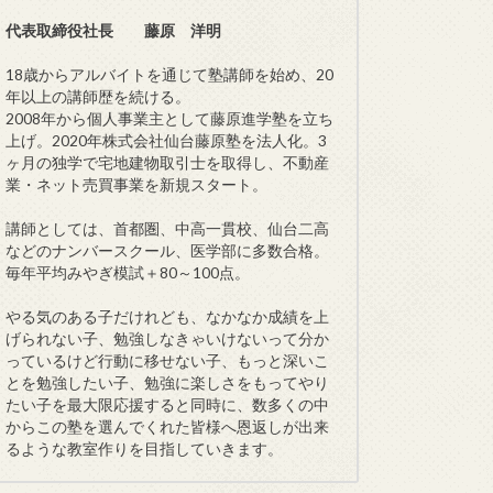
代表取締役社長 藤原 洋明
18歳からアルバイトを通じて塾講師を始め、20
年以上の講師歴を続ける。
2008年から個人事業主として藤原進学塾を立ち
上げ。2020年株式会社仙台藤原塾を法人化。3
ヶ月の独学で宅地建物取引士を取得し、不動産
業・ネット売買事業を新規スタート。
講師としては、首都圏、中高一貫校、仙台二高
などのナンバースクール、医学部に多数合格。
毎年平均みやぎ模試＋80～100点。
やる気のある子だけれども、なかなか成績を上
げられない子、勉強しなきゃいけないって分か
っているけど行動に移せない子、もっと深いこ
とを勉強したい子、勉強に楽しさをもってやり
たい子を最大限応援すると同時に、数多くの中
からこの塾を選んでくれた皆様へ恩返しが出来
るような教室作りを目指していきます。