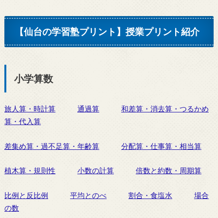
【仙台の学習塾プリント】授業プリント紹介
小学算数
旅人算・時計算
通過算
和差算・消去算・つるかめ
算・代入算
差集め算・過不足算・年齢算
分配算・仕事算・相当算
植木算・規則性
小数の計算
倍数と約数・周期算
比例と反比例
平均とのべ
割合・食塩水
場合
の数