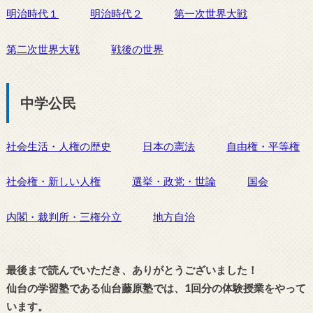
明治時代１
明治時代２
第一次世界大戦
第二次世界大戦
戦後の世界
中学公民
社会生活・人権の歴史
日本の憲法
自由権・平等権
社会権・新しい人権
選挙・政党・世論
国会
内閣・裁判所・三権分立
地方自治
最後まで読んでいただき、ありがとうございました！
仙台の学習塾である仙台藤原塾では、1回分の体験授業をやって
います。