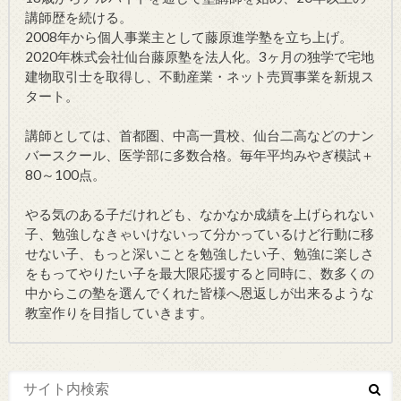
講師歴を続ける。
2008年から個人事業主として藤原進学塾を立ち上げ。
2020年株式会社仙台藤原塾を法人化。3ヶ月の独学で宅地
建物取引士を取得し、不動産業・ネット売買事業を新規ス
タート。
講師としては、首都圏、中高一貫校、仙台二高などのナン
バースクール、医学部に多数合格。毎年平均みやぎ模試＋
80～100点。
やる気のある子だけれども、なかなか成績を上げられない
子、勉強しなきゃいけないって分かっているけど行動に移
せない子、もっと深いことを勉強したい子、勉強に楽しさ
をもってやりたい子を最大限応援すると同時に、数多くの
中からこの塾を選んでくれた皆様へ恩返しが出来るような
教室作りを目指していきます。