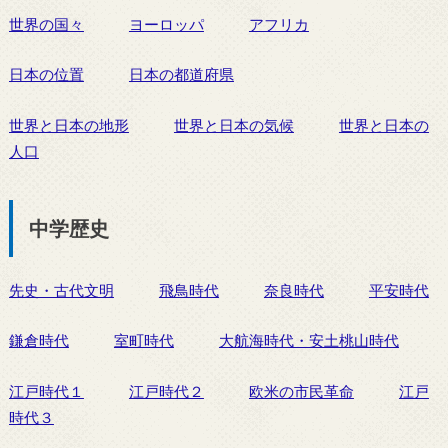
世界の国々
ヨーロッパ
アフリカ
日本の位置
日本の都道府県
世界と日本の地形
世界と日本の気候
世界と日本の
人口
中学歴史
先史・古代文明
飛鳥時代
奈良時代
平安時代
鎌倉時代
室町時代
大航海時代・安土桃山時代
江戸時代１
江戸時代２
欧米の市民革命
江戸
時代３