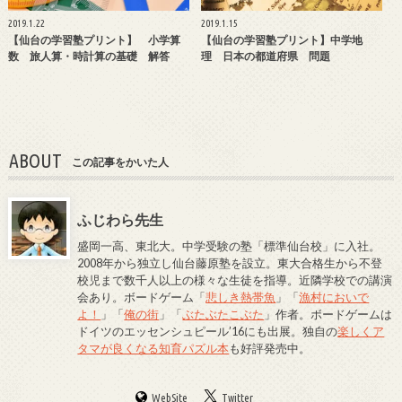
2019.1.22
2019.1.15
【仙台の学習塾プリント】 小学算
【仙台の学習塾プリント】中学地
数 旅人算・時計算の基礎 解答
理 日本の都道府県 問題
ABOUT
この記事をかいた人
ふじわら先生
盛岡一高、東北大。中学受験の塾「標準仙台校」に入社。
2008年から独立し仙台藤原塾を設立。東大合格生から不登
校児まで数千人以上の様々な生徒を指導。近隣学校での講演
会あり。ボードゲーム「
悲しき熱帯魚
」「
漁村においで
よ！
」「
俺の街
」「
ぶたぶたこぶた
」作者。ボードゲームは
ドイツのエッセンシュピール’16にも出展。独自の
楽しくア
タマが良くなる知育パズル本
も好評発売中。
WebSite
Twitter