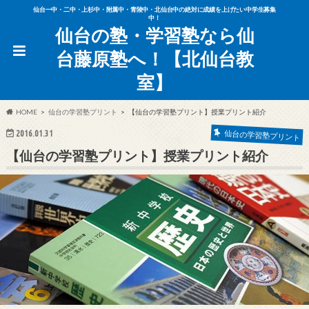
仙台一中・二中・上杉中・附属中・青陵中・北仙台中の絶対に成績を上げたい中学生募集
中！
仙台の塾・学習塾なら仙
台藤原塾へ！【北仙台教
室】
HOME
仙台の学習塾プリント
【仙台の学習塾プリント】授業プリント紹介
2016.01.31
仙台の学習塾プリント
【仙台の学習塾プリント】授業プリント紹介