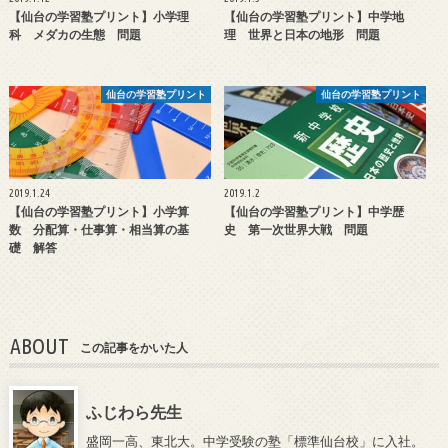
【仙台の学習塾プリント】小学理
【仙台の学習塾プリント】中学地
科 メダカの生態 問題
理 世界と日本の地形 問題
仙台の学習塾プリント
仙台の学習塾プリント
2019.1.24
2019.1.2
【仙台の学習塾プリント】小学算
【仙台の学習塾プリント】中学歴
数 分配算・仕事算・相当算の基
史 第一次世界大戦 問題
礎 解答
ABOUT
この記事をかいた人
ふじわら先生
盛岡一高、東北大。中学受験の塾「標準仙台校」に入社。