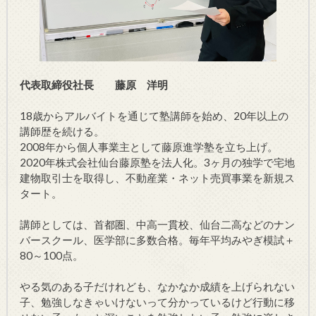
代表取締役社長 藤原 洋明
18歳からアルバイトを通じて塾講師を始め、20年以上の
講師歴を続ける。
2008年から個人事業主として藤原進学塾を立ち上げ。
2020年株式会社仙台藤原塾を法人化。3ヶ月の独学で宅地
建物取引士を取得し、不動産業・ネット売買事業を新規ス
タート。
講師としては、首都圏、中高一貫校、仙台二高などのナン
バースクール、医学部に多数合格。毎年平均みやぎ模試＋
80～100点。
やる気のある子だけれども、なかなか成績を上げられない
子、勉強しなきゃいけないって分かっているけど行動に移