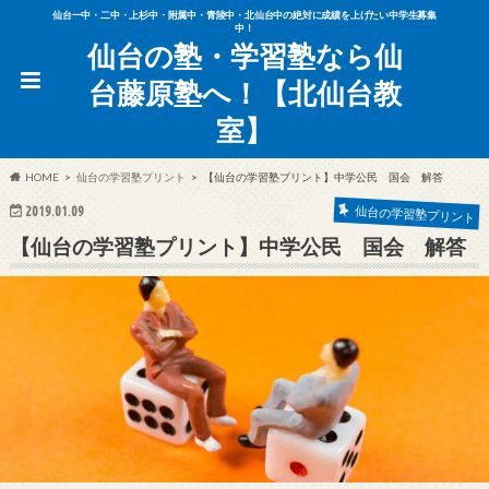
仙台一中・二中・上杉中・附属中・青陵中・北仙台中の絶対に成績を上げたい中学生募集
中！
仙台の塾・学習塾なら仙
台藤原塾へ！【北仙台教
室】
HOME
仙台の学習塾プリント
【仙台の学習塾プリント】中学公民 国会 解答
2019.01.09
仙台の学習塾プリント
【仙台の学習塾プリント】中学公民 国会 解答