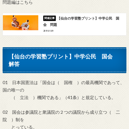
問題編はこちら
【仙台の学習塾プリント】中学公民 国
会 問題
2019.01.09
【仙台の学習塾プリント】中学公民 国会
解答
01 日本国憲法は「国会は（ 国権 ）の最高機関であって、
国の唯一の
（ 立法 ）機関である」（41条）と規定している。
02 国会は参議院と衆議院の２つの議院から成り立つ（ 二
院 ）制を
とっている。