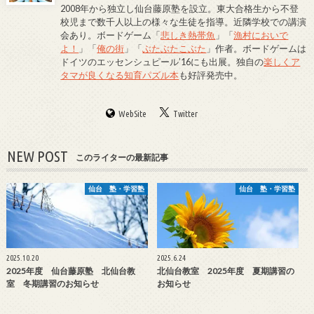
2008年から独立し仙台藤原塾を設立。東大合格生から不登
校児まで数千人以上の様々な生徒を指導。近隣学校での講演
会あり。ボードゲーム「
悲しき熱帯魚
」「
漁村においで
よ！
」「
俺の街
」「
ぶたぶたこぶた
」作者。ボードゲームは
ドイツのエッセンシュピール’16にも出展。独自の
楽しくア
タマが良くなる知育パズル本
も好評発売中。
WebSite
Twitter
NEW POST
このライターの最新記事
仙台 塾・学習塾
仙台 塾・学習塾
2025.10.20
2025.6.24
2025年度 仙台藤原塾 北仙台教
北仙台教室 2025年度 夏期講習の
室 冬期講習のお知らせ
お知らせ