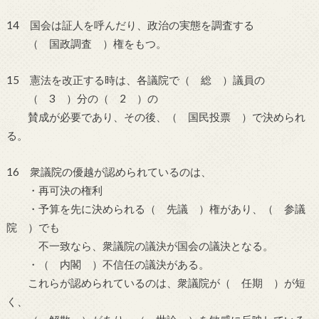
14 国会は証人を呼んだり、政治の実態を調査する
（ 国政調査 ）権をもつ。
15 憲法を改正する時は、各議院で（ 総 ）議員の
（ 3 ）分の（ 2 ）の
賛成が必要であり、その後、（ 国民投票 ）で決められ
る。
16 衆議院の優越が認められているのは、
・再可決の権利
・予算を先に決められる（ 先議 ）権があり、（ 参議
院 ）でも
不一致なら、衆議院の議決が国会の議決となる。
・（ 内閣 ）不信任の議決がある。
これらが認められているのは、衆議院が（ 任期 ）が短
く、