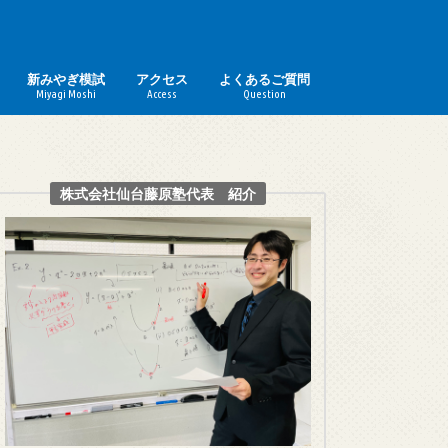
新みやぎ模試
アクセス
よくあるご質問
Miyagi Moshi
Access
Question
株式会社仙台藤原塾代表 紹介