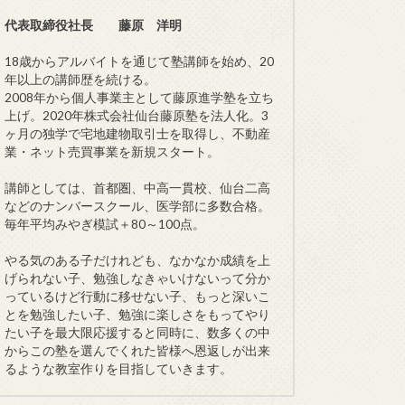
代表取締役社長 藤原 洋明
18歳からアルバイトを通じて塾講師を始め、20
年以上の講師歴を続ける。
2008年から個人事業主として藤原進学塾を立ち
上げ。2020年株式会社仙台藤原塾を法人化。3
ヶ月の独学で宅地建物取引士を取得し、不動産
業・ネット売買事業を新規スタート。
講師としては、首都圏、中高一貫校、仙台二高
などのナンバースクール、医学部に多数合格。
毎年平均みやぎ模試＋80～100点。
やる気のある子だけれども、なかなか成績を上
げられない子、勉強しなきゃいけないって分か
っているけど行動に移せない子、もっと深いこ
とを勉強したい子、勉強に楽しさをもってやり
たい子を最大限応援すると同時に、数多くの中
からこの塾を選んでくれた皆様へ恩返しが出来
るような教室作りを目指していきます。