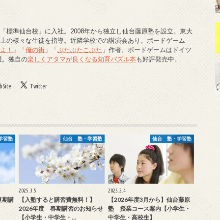
「標準仙台校」に入社。2008年から独立し仙台藤原塾を設立。東大
以上の様々な生徒を指導。近隣学校での講演会あり。ボードゲーム
でよ！
」「
俺の街
」「
ぶたぶたこぶた
」作者。ボードゲームはドイツ
展。独自の
楽しくアタマが良くなる知育パズル本
も好評発売中。
Site
Twitter
学習塾
仙台 塾・学習塾
仙台 塾・学習塾
2025.3.5
2025.2.4
夏期講
【入塾すると講習費無料！】
【2026年度3月から】仙台藤原
2026年度 春期講習のお知らせ
塾 授業コース案内【小学生・
【小学生・中学生・…
中学生・高校生】