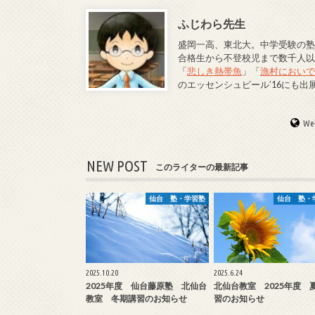
ふじわら先生
盛岡一高、東北大。中学受験の塾
合格生から不登校児まで数千人
「
悲しき熱帯魚
」「
漁村におい
のエッセンシュピール’16にも出
Web
NEW POST
このライターの最新記事
仙台 塾・学習塾
仙台 塾・
2025.10.20
2025.6.24
2025年度 仙台藤原塾 北仙台
北仙台教室 2025年度 
教室 冬期講習のお知らせ
習のお知らせ