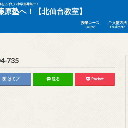
績を上げたい中学生募集中！
藤原塾へ！【北仙台教室】
授業コース
ご入塾方法
Course
Enrollment
04-735
はてブ
送る
Pocket