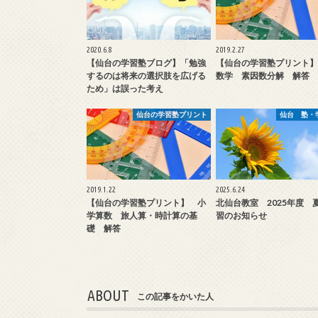
2020.6.8
2019.2.27
【仙台の学習塾ブログ】「勉強
【仙台の学習塾プリント】
するのは将来の選択肢を広げる
数学 素因数分解 解答
ため」は誤った考え
仙台の学習塾プリント
仙台 塾・
2019.1.22
2025.6.24
【仙台の学習塾プリント】 小
北仙台教室 2025年度 
学算数 旅人算・時計算の基
習のお知らせ
礎 解答
ABOUT
この記事をかいた人