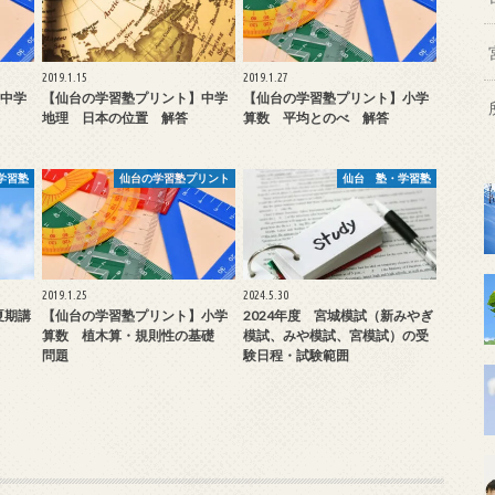
2019.1.15
2019.1.27
中学
【仙台の学習塾プリント】中学
【仙台の学習塾プリント】小学
地理 日本の位置 解答
算数 平均とのべ 解答
学習塾
仙台の学習塾プリント
仙台 塾・学習塾
2019.1.25
2024.5.30
夏期講
【仙台の学習塾プリント】小学
2024年度 宮城模試（新みやぎ
算数 植木算・規則性の基礎
模試、みや模試、宮模試）の受
問題
験日程・試験範囲