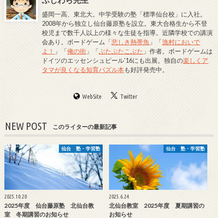
盛岡一高、東北大。中学受験の塾「標準仙台校」に入社。
2008年から独立し仙台藤原塾を設立。東大合格生から不登
校児まで数千人以上の様々な生徒を指導。近隣学校での講演
会あり。ボードゲーム「
悲しき熱帯魚
」「
漁村においで
よ！
」「
俺の街
」「
ぶたぶたこぶた
」作者。ボードゲームは
ドイツのエッセンシュピール’16にも出展。独自の
楽しくア
タマが良くなる知育パズル本
も好評発売中。
WebSite
Twitter
NEW POST
このライターの最新記事
仙台 塾・学習塾
仙台 塾・学習塾
2025.10.20
2025.6.24
2025年度 仙台藤原塾 北仙台教
北仙台教室 2025年度 夏期講習の
室 冬期講習のお知らせ
お知らせ