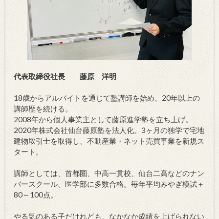
代表取締役社長 藤原 洋明
18歳からアルバイトを通じて塾講師を始め、20年以上の
講師歴を続ける。
2008年から個人事業主として藤原進学塾を立ち上げ。
2020年株式会社仙台藤原塾を法人化。3ヶ月の独学で宅地
建物取引士を取得し、不動産業・ネット売買事業を新規ス
タート。
講師としては、首都圏、中高一貫校、仙台二高などのナン
バースクール、医学部に多数合格。毎年平均みやぎ模試＋
80～100点。
やる気のある子だけれども、なかなか成績を上げられない