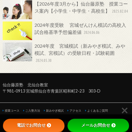
【2026年度3月から】仙台藤原塾 授業コー
ス案内【小学生・中学生・高校生】
2025.02.04
2024年度受験 宮城ぜんけん模試の高校入
試合格基準予想偏差値
2024.06.06
2024年度 宮城模試（新みやぎ模試、みや
模試、宮模試）の受験日程・試験範囲
2024.05.30
仙台藤原塾 北仙台教室
〒981-0913 宮城県仙台市青葉区昭和町2-23 303-D
授業コース
ご入塾方法
新みやぎ模試
アクセス
よくあるご質問
©Copyright2026
仙台の塾・学習塾なら仙台藤原塾へ！【北仙台教室】
.All Rights
電話でお問合せ
メールお問合せ
Reserved.