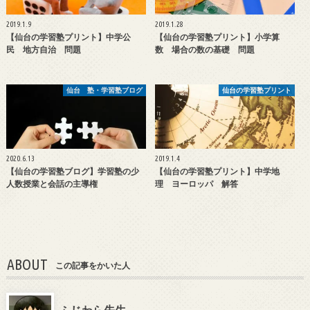
2019.1.9
2019.1.28
【仙台の学習塾プリント】中学公
【仙台の学習塾プリント】小学算
民 地方自治 問題
数 場合の数の基礎 問題
仙台 塾・学習塾ブログ
仙台の学習塾プリント
2020.6.13
2019.1.4
【仙台の学習塾ブログ】学習塾の少
【仙台の学習塾プリント】中学地
人数授業と会話の主導権
理 ヨーロッパ 解答
ABOUT
この記事をかいた人
ふじわら先生