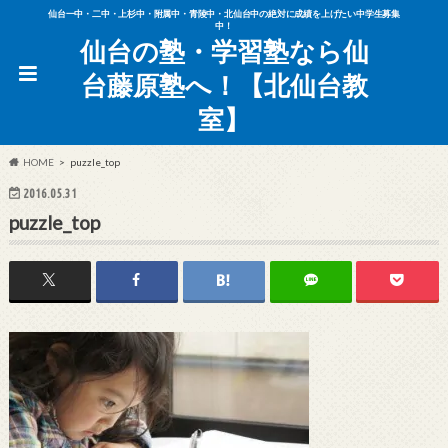
仙台一中・二中・上杉中・附属中・青陵中・北仙台中の絶対に成績を上げたい中学生募集
中！
仙台の塾・学習塾なら仙
台藤原塾へ！【北仙台教
室】
HOME
puzzle_top
2016.05.31
puzzle_top