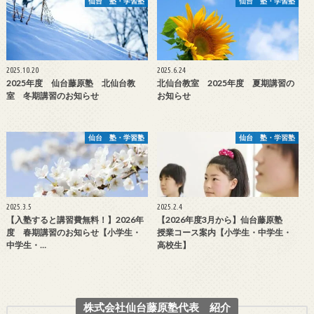
仙台 塾・学習塾
仙台 塾・学習塾
2025.10.20
2025.6.24
2025年度 仙台藤原塾 北仙台教
北仙台教室 2025年度 夏期講習の
室 冬期講習のお知らせ
お知らせ
仙台 塾・学習塾
仙台 塾・学習塾
2025.3.5
2025.2.4
【入塾すると講習費無料！】2026年
【2026年度3月から】仙台藤原塾
度 春期講習のお知らせ【小学生・
授業コース案内【小学生・中学生・
中学生・…
高校生】
株式会社仙台藤原塾代表 紹介