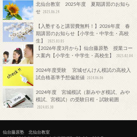
北仙台教室 2025年度 夏期講習のお知ら
せ
2025.06.24
【入塾すると講習費無料！】2026年度 春
期講習のお知らせ【小学生・中学生・高校
生】
2025.03.05
【2026年度3月から】仙台藤原塾 授業コー
ス案内【小学生・中学生・高校生】
2025.02.04
2024年度受験 宮城ぜんけん模試の高校入
試合格基準予想偏差値
2024.06.06
2024年度 宮城模試（新みやぎ模試、みや
模試、宮模試）の受験日程・試験範囲
2024.05.30
仙台藤原塾 北仙台教室