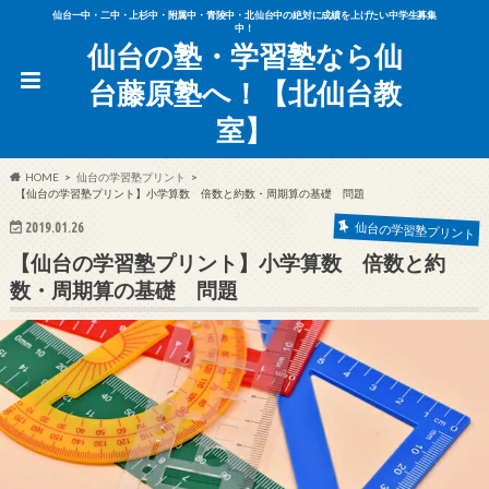
仙台一中・二中・上杉中・附属中・青陵中・北仙台中の絶対に成績を上げたい中学生募集
中！
仙台の塾・学習塾なら仙
台藤原塾へ！【北仙台教
室】
HOME
仙台の学習塾プリント
【仙台の学習塾プリント】小学算数 倍数と約数・周期算の基礎 問題
2019.01.26
仙台の学習塾プリント
【仙台の学習塾プリント】小学算数 倍数と約
数・周期算の基礎 問題