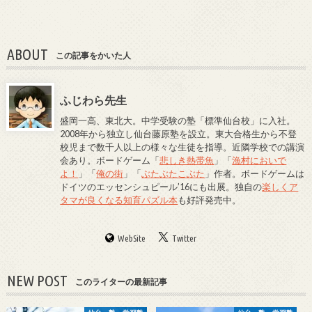
ABOUT
この記事をかいた人
ふじわら先生
盛岡一高、東北大。中学受験の塾「標準仙台校」に入社。
2008年から独立し仙台藤原塾を設立。東大合格生から不登
校児まで数千人以上の様々な生徒を指導。近隣学校での講演
会あり。ボードゲーム「
悲しき熱帯魚
」「
漁村においで
よ！
」「
俺の街
」「
ぶたぶたこぶた
」作者。ボードゲームは
ドイツのエッセンシュピール’16にも出展。独自の
楽しくア
タマが良くなる知育パズル本
も好評発売中。
WebSite
Twitter
NEW POST
このライターの最新記事