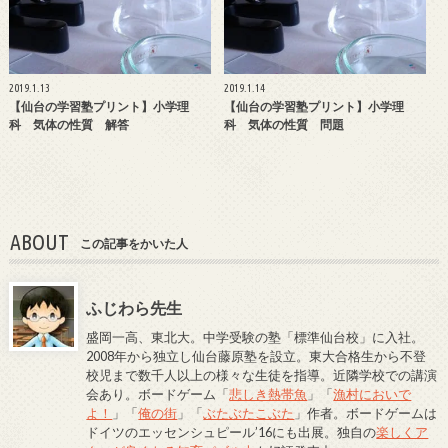
2019.1.13
2019.1.14
【仙台の学習塾プリント】小学理
【仙台の学習塾プリント】小学理
科 気体の性質 解答
科 気体の性質 問題
ABOUT
この記事をかいた人
ふじわら先生
盛岡一高、東北大。中学受験の塾「標準仙台校」に入社。
2008年から独立し仙台藤原塾を設立。東大合格生から不登
校児まで数千人以上の様々な生徒を指導。近隣学校での講演
会あり。ボードゲーム「
悲しき熱帯魚
」「
漁村においで
よ！
」「
俺の街
」「
ぶたぶたこぶた
」作者。ボードゲームは
ドイツのエッセンシュピール’16にも出展。独自の
楽しくア