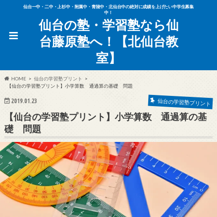
仙台一中・二中・上杉中・附属中・青陵中・北仙台中の絶対に成績を上げたい中学生募集
中！
仙台の塾・学習塾なら仙
台藤原塾へ！【北仙台教
室】
HOME
仙台の学習塾プリント
【仙台の学習塾プリント】小学算数 通過算の基礎 問題
2019.01.23
仙台の学習塾プリント
【仙台の学習塾プリント】小学算数 通過算の基
礎 問題