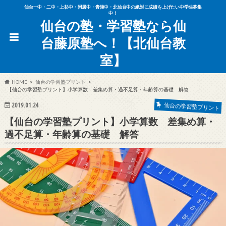
仙台一中・二中・上杉中・附属中・青陵中・北仙台中の絶対に成績を上げたい中学生募集
中！
仙台の塾・学習塾なら仙
台藤原塾へ！【北仙台教
室】
HOME
仙台の学習塾プリント
【仙台の学習塾プリント】小学算数 差集め算・過不足算・年齢算の基礎 解答
2019.01.24
仙台の学習塾プリント
【仙台の学習塾プリント】小学算数 差集め算・
過不足算・年齢算の基礎 解答