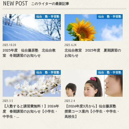
NEW POST
このライターの最新記事
仙台 塾・学習塾
仙台 塾・学習塾
2025.10.20
2025.6.24
2025年度 仙台藤原塾 北仙台教
北仙台教室 2025年度 夏期講習の
室 冬期講習のお知らせ
お知らせ
仙台 塾・学習塾
仙台 塾・学習塾
2025.3.5
2025.2.4
【入塾すると講習費無料！】2026年
【2026年度3月から】仙台藤原塾
度 春期講習のお知らせ【小学生・
授業コース案内【小学生・中学生・
中学生・…
高校生】