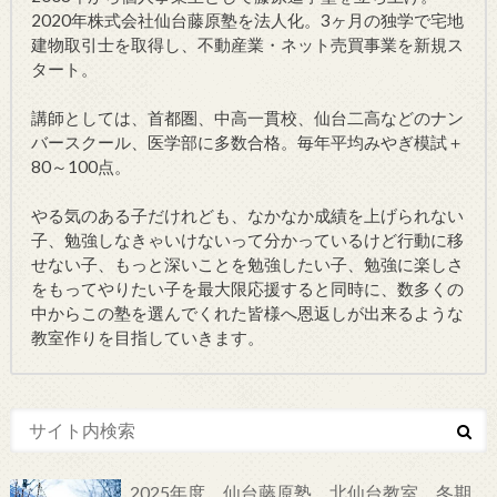
2020年株式会社仙台藤原塾を法人化。3ヶ月の独学で宅地
建物取引士を取得し、不動産業・ネット売買事業を新規ス
タート。
講師としては、首都圏、中高一貫校、仙台二高などのナン
バースクール、医学部に多数合格。毎年平均みやぎ模試＋
80～100点。
やる気のある子だけれども、なかなか成績を上げられない
子、勉強しなきゃいけないって分かっているけど行動に移
せない子、もっと深いことを勉強したい子、勉強に楽しさ
をもってやりたい子を最大限応援すると同時に、数多くの
中からこの塾を選んでくれた皆様へ恩返しが出来るような
教室作りを目指していきます。
2025年度 仙台藤原塾 北仙台教室 冬期