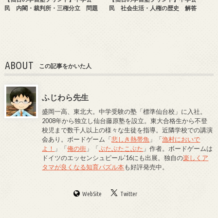
民 内閣・裁判所・三権分立 問題
民 社会生活・人権の歴史 解答
ABOUT
この記事をかいた人
ふじわら先生
盛岡一高、東北大。中学受験の塾「標準仙台校」に入社。
2008年から独立し仙台藤原塾を設立。東大合格生から不登
校児まで数千人以上の様々な生徒を指導。近隣学校での講演
会あり。ボードゲーム「
悲しき熱帯魚
」「
漁村においで
よ！
」「
俺の街
」「
ぶたぶたこぶた
」作者。ボードゲームは
ドイツのエッセンシュピール’16にも出展。独自の
楽しくア
タマが良くなる知育パズル本
も好評発売中。
WebSite
Twitter