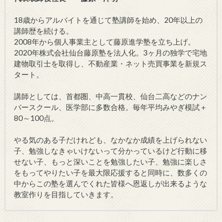
18歳からアルバイトを通じて塾講師を始め、20年以上の
講師歴を続ける。
2008年から個人事業主として藤原進学塾を立ち上げ。
2020年株式会社仙台藤原塾を法人化。3ヶ月の独学で宅地
建物取引士を取得し、不動産業・ネット売買事業を新規ス
タート。
講師としては、首都圏、中高一貫校、仙台二高などのナン
バースクール、医学部に多数合格。毎年平均みやぎ模試＋
80～100点。
やる気のある子だけれども、なかなか成績を上げられない
子、勉強しなきゃいけないって分かっているけど行動に移
せない子、もっと深いことを勉強したい子、勉強に楽しさ
をもってやりたい子を最大限応援すると同時に、数多くの
中からこの塾を選んでくれた皆様へ恩返しが出来るような
教室作りを目指していきます。