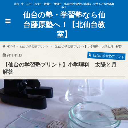
仙台一中・二中・上杉中・附属中・青陵中・北仙台中の絶対に成績を上げたい中学生募集
中！
仙台の塾・学習塾なら仙
台藤原塾へ！【北仙台教
室】
HOME
仙台の学習塾プリント
【仙台の学習塾プリント】小学理科 太陽と月 解答
2019.01.13
仙台の学習塾プリント
【仙台の学習塾プリント】小学理科 太陽と月
解答