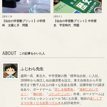
2019.1.14
2019.1.1
【仙台の学習塾プリント】小学理
【仙台の学習塾プリント】中学歴
科 太陽と月 問題
史 平安時代 問題
ABOUT
この記事をかいた人
ふじわら先生
盛岡一高、東北大。中学受験の塾「標準仙台校」に入社。
2008年から独立し仙台藤原塾を設立。東大合格生から不登
校児まで数千人以上の様々な生徒を指導。近隣学校での講演
会あり。ボードゲーム「
悲しき熱帯魚
」「
漁村においで
よ！
」「
俺の街
」「
ぶたぶたこぶた
」作者。ボードゲームは
ドイツのエッセンシュピール’16にも出展。独自の
楽しくア
タマが良くなる知育パズル本
も好評発売中。